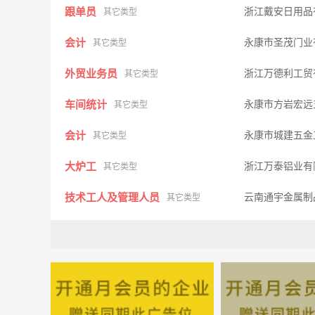
跟单员
浙江戴安日用品
其它类型
会计
永康市圣茂门业
其它类型
外贸业务员
浙江万德利工贸
其它类型
车间统计
永康市方岩宏远
其它类型
会计
永康市城建五金
其它类型
大炉工
浙江万泰铝业有
其它类型
技术工人及管理人员
云南通宇金属制
其它类型
市场销售人员
金华广和传媒有
其它类型
公关小姐
博文传媒有限
其它类型
模具工或学徒
东城旭恒模具
其它类型