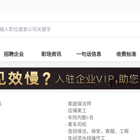
招聘企业
职场资讯
一句话信息
收费标准
名
· 家庭保洁师
· 店铺美工
· 车险内勤1名
· 客车司机
· 急招保洁，保安，客服，工程
· 车间流水线操作工