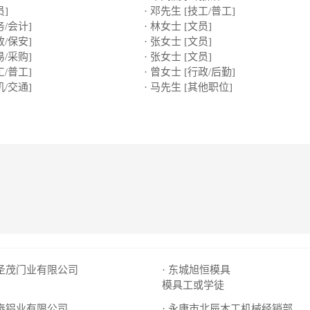
员]
· 邓先生 [技工/普工]
务/会计]
· 林女士 [文员]
政/保安]
· 张女士 [文员]
易/采购]
· 张女士 [文员]
工/普工]
· 曾女士 [行政/后勤]
机/交通]
· 马先生 [其他职位]
市圣茂门业有限公司
· 东城旭恒模具
模具工或学徒
万泰铝业有限公司
· 永康市北辰木工机械经销部