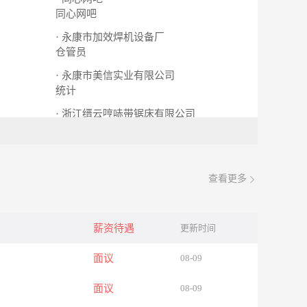
同心网吧
· 永康市加效焊机设备厂
仓管员
· 永康市美信实业有限公司
统计
· 浙江缙云哼哧带锯床有限公司
文员
文员
查看更多
薪资待遇
更新时间
面议
08-09
面议
08-09