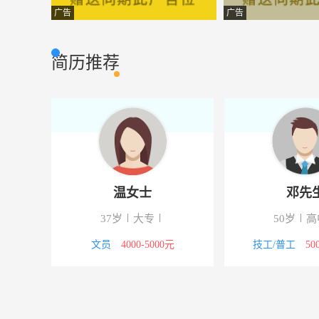
仓管员
永康胜大工贸有
其它类型
广告
广告
接单员
瑞凯工贸驻长沙
其它类型
简历推荐
统计
永康市美信实业
其它类型
外贸业务员
永康市天机电子
其它类型
仓管员
永康市加效焊机
其它类型
设计师
博然装饰
其它类型
温女士
邓先
仓管员
永康一彪工具有
其它类型
下
37岁
大专
50岁
高
销售经理
浙江宏图三胞永
其它类型
议
文员
4000-5000元
技工/普工
50