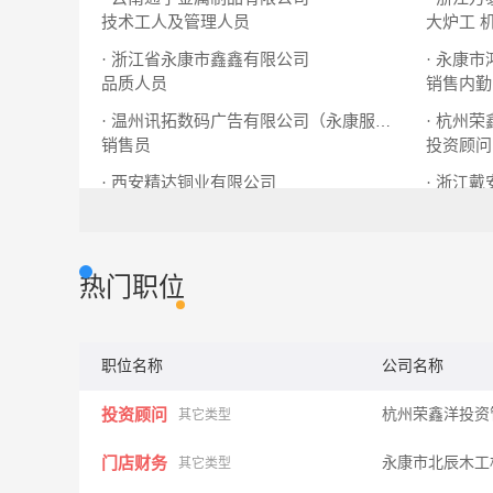
技术工人及管理人员
大炉工
· 浙江省永康市鑫鑫有限公司
· 永康
品质人员
销售内勤
· 杭州
· 温州讯拓数码广告有限公司（永康服务处）
销售员
投资顾问
· 西安精达铜业有限公司
· 浙江
工程师
跟单员
热门职位
职位名称
公司名称
投资顾问
杭州荣鑫洋投资
其它类型
门店财务
永康市北辰木工
其它类型