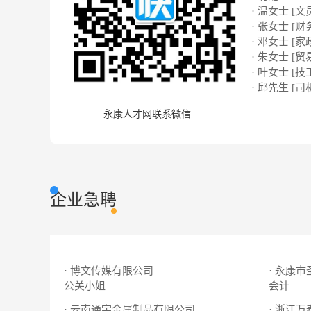
· 温女士 [文
· 张女士 [财
· 邓女士 [家
· 朱女士 [贸
· 叶女士 [技
· 邱先生 [司
永康人才网联系微信
企业急聘
· 博文传媒有限公司
· 永康
公关小姐
会计
· 云南通宇金属制品有限公司
· 浙江